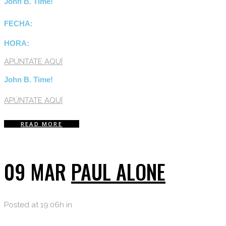
John B. Time!
FECHA:
HORA:
APÚNTATE AQUÍ
John B. Time!
APÚNTATE AQUÍ
READ MORE
09 MAR
PAUL ALONE
Posted at 19:06h
in