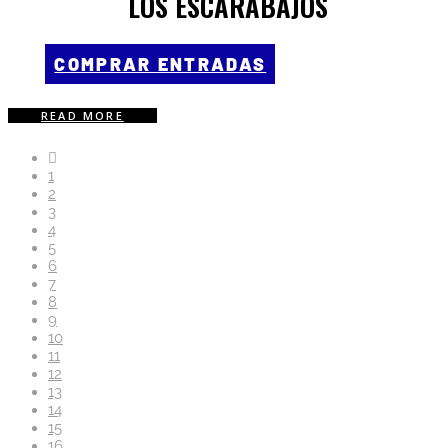
LOS ESCARABAJOS
COMPRAR ENTRADAS
READ MORE
1
2
3
4
5
6
7
8
9
10
11
12
13
14
15
16