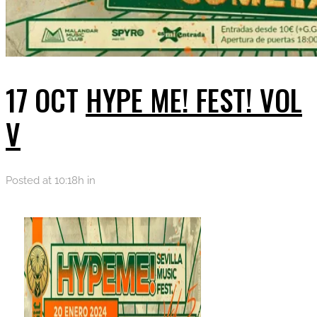
17 OCT
HYPE ME! FEST! VOL
V
Posted at 10:18h
in