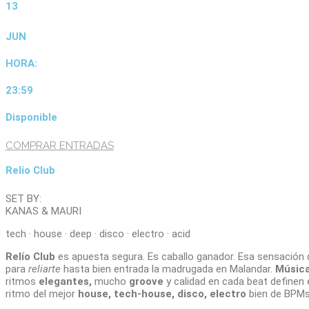
13
JUN
HORA:
23:59
Disponible
COMPRAR ENTRADAS
Relío Club
SET BY:
KANAS & MAURI
tech · house · deep · disco · electro · acid
Relío Club
es apuesta segura. Es caballo ganador. Esa sensación d
para
reliarte
hasta bien entrada la madrugada en Malandar.
Música
ritmos
elegantes,
mucho
groove
y calidad en cada beat definen 
ritmo del mejor
house, tech-house, disco, electro
bien de BPMs