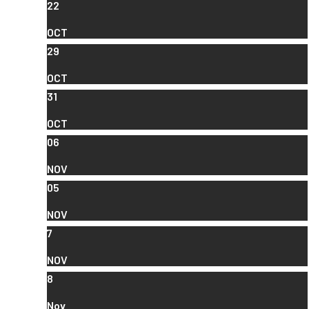
22
OCT
29
OCT
31
OCT
06
NOV
05
NOV
7
NOV
8
Nov