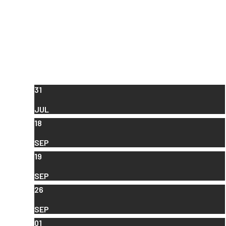
31
JUL
18
SEP
19
SEP
26
SEP
01