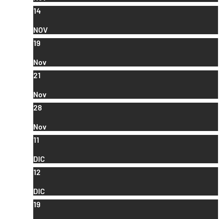
14
NOV
19
Nov
21
Nov
28
Nov
11
DIC
12
DIC
19