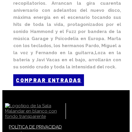
recopilatorios.
Arrancan la gira cuarenta
aniversario con adelantos del nuevo disco,
máxima energía en el escenario tocando sus
hits de toda la vida, protagonizados por el
sonido Hammond y el Fuzz por bandera de la
música Garage y Psicodelia en Europa.
Marta
con los teclados, los hermanos Pardo, Miguel a
la voz y Fernando en la guitarra,Loza en la
batería y Javi Vacas en el bajo, arrollarán con
su sonido crudo y toda la intensidad del rock.
COMPRAR ENTRADAS
POLÍTICA DE PRIVACIDAD