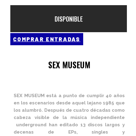
DISPONIBLE
COMPRAR ENTRADAS
SEX MUSEUM
SEX MUSEUM está a punto de cumplir 40 años
en los escenarios desde aquel lejano 1985 que
los alumbró.
Después de cuatro décadas como
cabeza visible de la música independiente
underground han editado 13 discos largos y
decenas de EPs, singles y