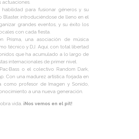
 actuaciones.
 habilidad para fusionar géneros y su
to Blaster, introduciéndose de lleno en el
anizar grandes eventos, y su éxito los
locales con cada fiesta.
 en Prisma, una asociación de música
 técnico y DJ. Aquí, con total libertad
 sonidos que ha acumulado a lo largo de
stas internacionales de primer nivel.
Pac·Bass o el colectivo Random Dark,
p. Con una madurez artística forjada en
za como profesor de Imagen y Sonido,
conocimiento a una nueva generación.
cobra vida.
¡Nos vemos en el pit!