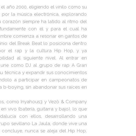
el año 2000, eligiendo el vinilo como su
a por la música electrónica, explorando
corazón siempre ha latido al ritmo del
rofundamente con él y para el cual ha
ombre comienza a resonar en garitos de
inio del Break Beat lo posiciona dentro
or el rap y la cultura Hip Hop, y ya
idad al siguiente nivel. Al entrar en
se une como DJ al grupo de rap A Gran
u técnica y expandir sus conocimientos
vándolo a participar en campeonatos de
a b-boying, sin abandonar sus raíces en
rupos, como Inyahous3 y Vezö & Company
 vivo (batería, guitarra y bajo), lo que
alucía con ellos, desarrollando una
rupo sevillano La Jaula, donde vive una
 concluye, nunca se aleja del Hip Hop,