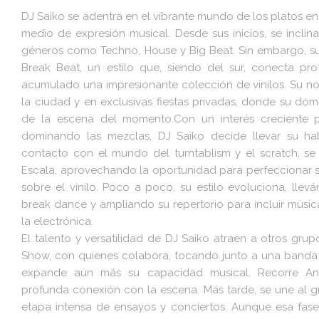
DJ Saiko se adentra en el vibrante mundo de los platos en 
medio de expresión musical. Desde sus inicios, se inclin
géneros como Techno, House y Big Beat. Sin embargo, su 
Break Beat, un estilo que, siendo del sur, conecta p
acumulado una impresionante colección de vinilos. Su n
la ciudad y en exclusivas fiestas privadas, donde su dom
de la escena del momento.Con un interés creciente p
dominando las mezclas, DJ Saiko decide llevar su habil
contacto con el mundo del turntablism y el scratch, 
Escala, aprovechando la oportunidad para perfeccionar s
sobre el vinilo. Poco a poco, su estilo evoluciona, lle
break dance y ampliando su repertorio para incluir músic
la electrónica.
El talento y versatilidad de DJ Saiko atraen a otros g
Show, con quienes colabora, tocando junto a una banda en
expande aún más su capacidad musical. Recorre And
profunda conexión con la escena. Más tarde, se une al g
etapa intensa de ensayos y conciertos. Aunque esa fase