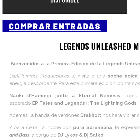
COMPRAR ENTRADAS
LEGENDS UNLEASHED M
¡Bienvenidos a la Primera Edición de la Legends Unlea
DarkHammer Producciones
te invita a una
noche épica
energía desbordante. Para esta primera edición, contamos 
Naoki d’Hammer junto a Eternal Nemesis
como c
esperado
EP Tales and Legends I: The Lightning Gods
.
Además, la banda de versiones
Drakholt
nos hará vibrar c
Y para cerrar la noche con
pura adrenalina
, te espera
and Bass
, a cargo de
DJ Lykos & Dj Salko.