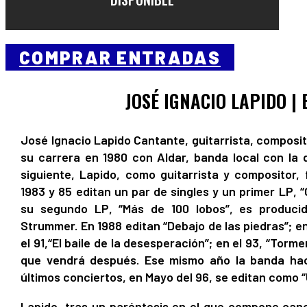
COMPRAR ENTRADAS
JOSÉ IGNACIO LAPIDO |
José Ignacio Lapido Cantante, guitarrista, compos
su carrera en 1980 con Aldar, banda local con la 
siguiente, Lapido, como guitarrista y compositor,
1983 y 85 editan un par de singles y un primer LP, 
su segundo LP, “Más de 100 lobos”, es producid
Strummer. En 1988 editan “Debajo de las piedras”; en
el 91,“El baile de la desesperación”; en el 93, “Torme
que vendrá después. Ese mismo año la banda hac
últimos conciertos, en Mayo del 96, se editan como “
Lapido, tras un paréntesis en el que compone canc