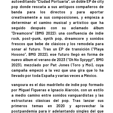
autoeditando “Ciudad Portuaria”, un doble EP de city
pop donde rescata a sus antiguos compañeros de
banda para los directos y para aportar
creativamente a sus composiciones, y empieza a
determinar el camino musical y artístico que ha
seguido después con su aclamado álbum
“Dreamcore” (BMG 2022): una confluencia de indie
rock, post-punk, synth pop, dreamcore y sonidos
frescos que bebe de clásicos y los remodela para
sonar al futuro. Tras un EP de transición (“Playa
Hosono”, BMG 2022), ese futuro llegó en forma de
nuevo álbum el verano de 2023 (“Oh No Syzygy!”, BMG
2023), mezclado por Pat Jones (Toro y Moi), cuya
campaña empezó a la vez que una gira que lo ha
llevado por toda España y varias veces a México.
vangoura es el dúo madrileño de indie pop formado
por Miguel Figueras e Ignacio Alarcón, con un estilo
a medio camino entre sonidos vanguardistas y las
estructuras clásicas del pop. Tras lanzar sus
primeros temas en 2020 y aprovechar la
postpandemia para ir adelantando singles del que