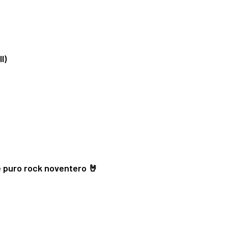
l)
 puro rock noventero 🤘