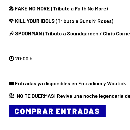
🎤
FAKE NO MORE
(Tributo a Faith No More)
🌹
KILL YOUR IDOLS
(Tributo a Guns N’ Roses)
🎶
SPOONMAN
(Tributo a Soundgarden / Chris Cornel
🕗 20:00 h
🎟️ Entradas ya disponibles en Entradium y Woutick
📀 ¡NO TE DUERMAS! Revive una noche legendaria de
COMPRAR ENTRADAS