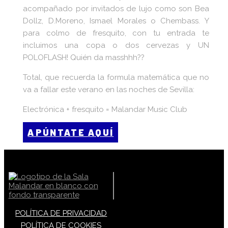
acompañado por invitados de lujo como son Bea
Dollz, D.Moreno, Ismael Morales o Chembass. Y
para colmo de fresquito, con tu entrada te
incluimos una copa o dos cervezas y UN
POLOFLASH! Quién da masshhh??
Total, que recuerda la formula matemática que no
va a fallar este verano en las noches de Sevilla:
Electrónica + fresquito = Malandar Music Club
APÚNTATE AQUÍ
POLÍTICA DE PRIVACIDAD
POLÍTICA DE COOKIES