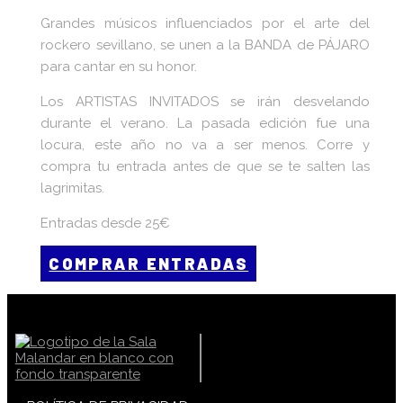
Grandes músicos influenciados por el arte del
rockero sevillano, se unen a la BANDA de PÁJARO
para cantar en su honor.
Los ARTISTAS INVITADOS se irán desvelando
durante el verano. La pasada edición fue una
locura, este año no va a ser menos. Corre y
compra tu entrada antes de que se te salten las
lagrimitas.
Entradas desde 25€
COMPRAR ENTRADAS